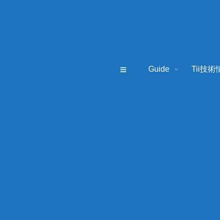
≡
Guide
Tii技