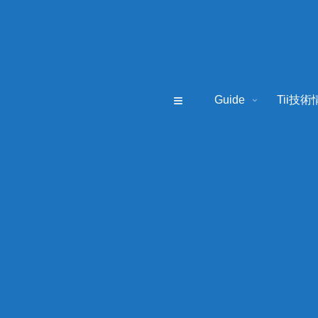
≡
Guide
Tii技