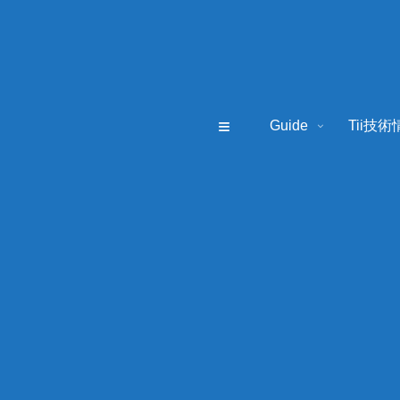
≡
Guide
Tii技